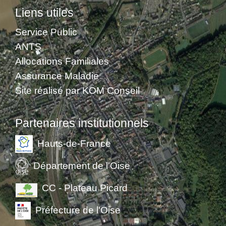
Liens utiles
Service Public
ANTS
Allocations Familiales
Assurance Maladie
Site réalisé par KOM Conseil
Partenaires institutionnels
Hauts-de-France
Département de l'Oise
CC - Plateau Picard
Préfecture de l'Oise