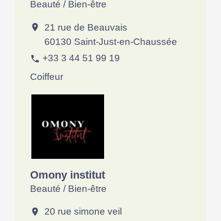
Beauté / Bien-être
21 rue de Beauvais
location_on
60130 Saint-Just-en-Chaussée
+33 3 44 51 99 19
phone
Coiffeur
Omony institut
Beauté / Bien-être
20 rue simone veil
location_on