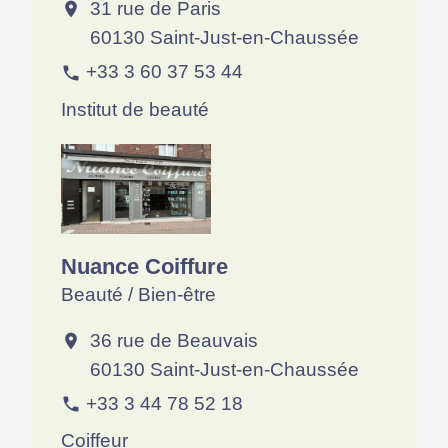
31 rue de Paris
location_on
60130 Saint-Just-en-Chaussée
+33 3 60 37 53 44
phone
Institut de beauté
Nuance Coiffure
Beauté / Bien-être
36 rue de Beauvais
location_on
60130 Saint-Just-en-Chaussée
+33 3 44 78 52 18
phone
Coiffeur