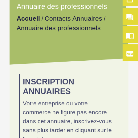
Annuaire des professionnels
question_answer
Accueil
Contacts Annuaires
/
/
Annuaire des professionnels
import_contacts
fiber_new
INSCRIPTION
ANNUAIRES
Votre entreprise ou votre
commerce ne figure pas encore
dans cet annuaire, inscrivez-vous
sans plus tarder en cliquant sur le