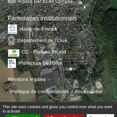
Site réalisé par KOM Conseil
Partenaires institutionnels
Hauts-de-France
Département de l'Oise
CC - Plateau Picard
Préfecture de l'Oise
Mentions légales
-
Politique de confidentialité
-
Accessibilité
-
Application mobile Localiti
-
Plan du site
-
This site uses cookies and gives you control over what you want
to activate
Gestion des cookies