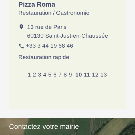
Pizza Roma
Restauration / Gastronomie
13 rue de Paris
location_on
60130 Saint-Just-en-Chaussée
+33 3 44 19 68 46
phone
Restauration rapide
1
-2
-3
-4
-5
-6
-7
-8
-9
-
10
-11
-12
-13
Contactez votre mairie