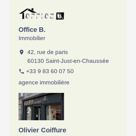
Office B.
Immobilier
42, rue de paris
location_on
60130 Saint-Just-en-Chaussée
+33 9 83 60 07 50
phone
agence immobilière
Olivier Coiffure